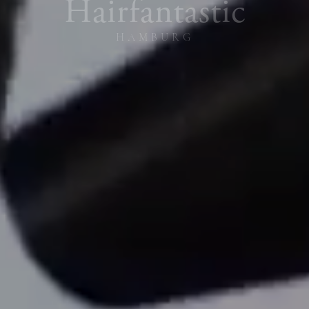
Hairfantastic
H
A
M
B
U
R
G