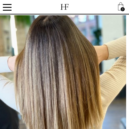
.
0
.
.