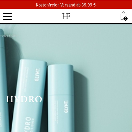
Kostenfreier Versand ab 39,99 €
Kostenfreier Abholung am selben Tag
.
0
.
.
von
Hydro
HYDRO