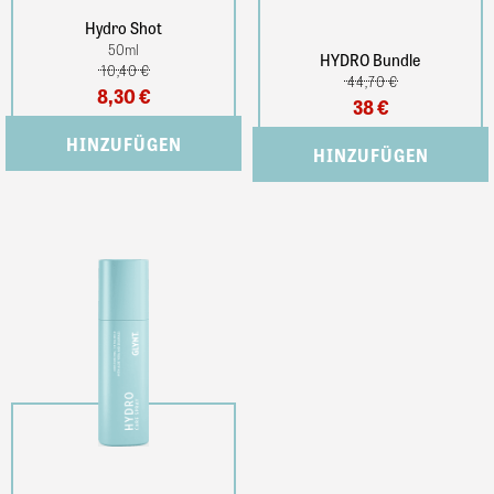
Hydro Shot
50
ml
HYDRO Bundle
10,40 €
44,70 €
8,30 €
38 €