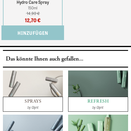
Hydro Care Spray
150
ml
14,90 €
12,70 €
Das könnte Ihnen auch gefallen...
SPRAYS
REFRESH
by
Glynt
by
Glynt