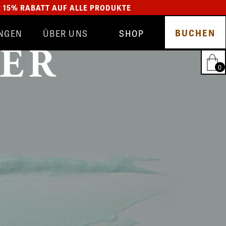
R 15% RABATT AUF ALLE PRODUKTE
BUCHEN
NGEN
ÜBER UNS
SHOP
TEAM
GLYNT
SALON
SCHMUCK
ER
BEWERTUNGEN
HAIRFANTASTIC
0
BLOG
ALLE PRODUKTE