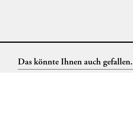
Conditioner mit Aloe vera und Seegras. Wirkt
ausspülen. 
vitalisierend und kräftigend, das Haar wird
mit Ginkgo 
geschmeidiger und seidiger. In Längen und
schwerelos
Spitzen massieren, nach 2 Minuten
feinem Haa
Einwirkzeit gründlich ausspülen.
Glanz und F
massieren, 
gründlich a
Das könnte Ihnen auch gefallen.