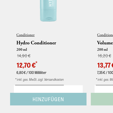
Conditioner
Condition
Hydro Conditioner
Volume
200
ml
200
ml
14,90 €
16,20 €
*
12,70 €
13,77 
6,80
€ / 100 Milliliter
7,35
€ / 100
* inkl. ges. MwSt. zzgl. Versandkosten
* inkl. ges. 
• Feuchtigkeitsspendender Conditioner. Für
• Kräftigen
Glanz und seidigen Griff. • Ins feuchte Haar
und Vitamin
geben und nach kurzer Einwirkzeit gründlich
und spürbar
ausspülen. Feuchtigkeitsspendender
geben. Nach