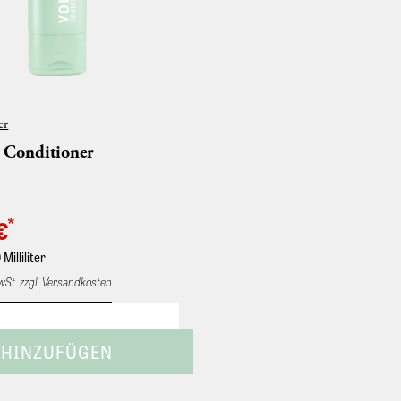
er
 Conditioner
*
€
 Milliliter
MwSt. zzgl. Versandkosten
der Haar-Conditioner. Mit Bambus
 B5. • Feines Haar wird gekräftigt
 aufgebaut. Ins feuchte Haar
 kurzer Einwirkzeit gründlich