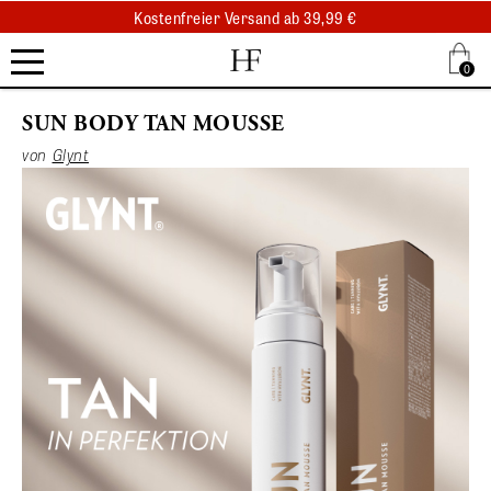
Kostenfreier Versand ab 39,99 €
Kostenfreier Abholung am selben Tag
.
0
.
.
Mousse
SUN BODY TAN MOUSSE
von
Glynt