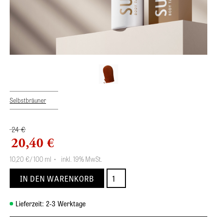
Selbstbräuner
24 €
20,40 €
10,20
€
/ 100 ml
•
inkl. 19% MwSt.
Lieferzeit:
2-3
Werktage