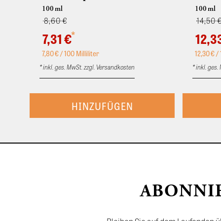
100
ml
100
ml
8,60 €
14,50 
*
7,31 €
12,3
7,80
€ / 100 Milliliter
12,30
€ / 
* inkl. ges. MwSt. zzgl. Versandkosten
* inkl. ges
ABONNI