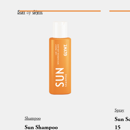
Sun
by
Glynt
Spray
Shampoo
Sun Sc
Sun Shampoo
15