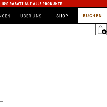
R 15% RABATT AUF ALLE PRODUKTE
BUCHEN
NGEN
ÜBER UNS
SHOP
TEAM
GLYNT
SALON
SCHMUCK
BEWERTUNGEN
HAIRFANTASTIC
0
BLOG
ALLE PRODUKTE