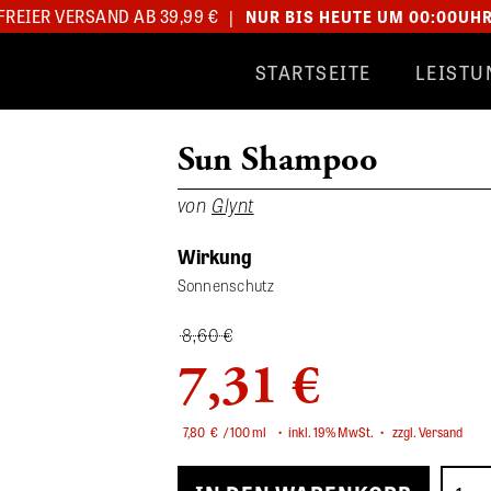
REIER VERSAND AB 39,99 €
|
NUR BIS HEUTE UM 00:00UH
STARTSEITE
LEISTU
Sun Shampoo
von
Glynt
Wirkung
Sonnenschutz
8,60 €
7,31 €
7,80
€
/ 100 ml
•
inkl. 19% MwSt.
•
zzgl. Versand