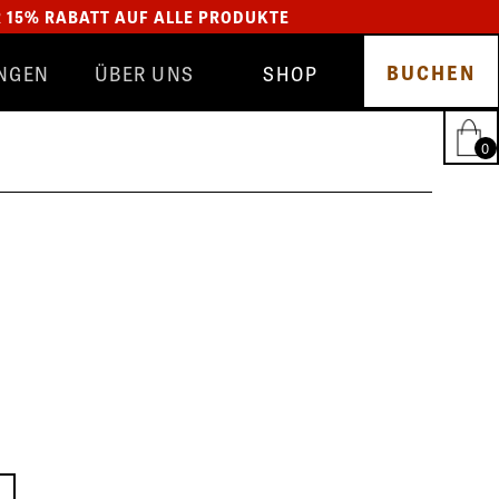
R 15% RABATT AUF ALLE PRODUKTE
BUCHEN
NGEN
ÜBER UNS
SHOP
TEAM
GLYNT
SALON
SCHMUCK
BEWERTUNGEN
HAIRFANTASTIC
0
BLOG
ALLE PRODUKTE