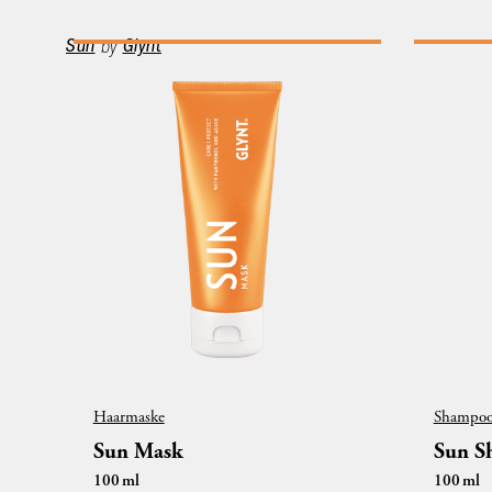
Sun
by
Glynt
Haarmaske
Shampo
Sun Mask
Sun S
100
ml
100
ml