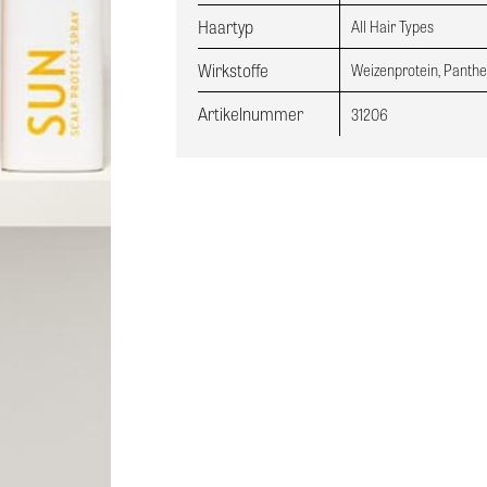
Haartyp
All Hair Types
Wirkstoffe
Weizenprotein, Panthen
Artikelnummer
31206