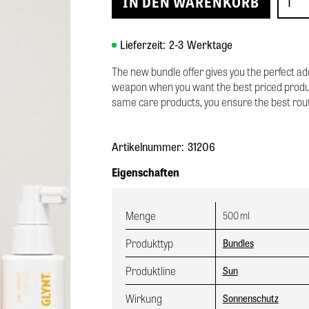
Lieferzeit:
2-3
Werktage
The new bundle offer gives you the perfect addi
weapon when you want the best priced products
same care products, you ensure the best routi
Artikelnummer:
31206
Eigenschaften
Menge
500
ml
Produkttyp
Bundles
Produktline
Sun
Wirkung
Sonnenschutz