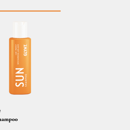
o
hampoo