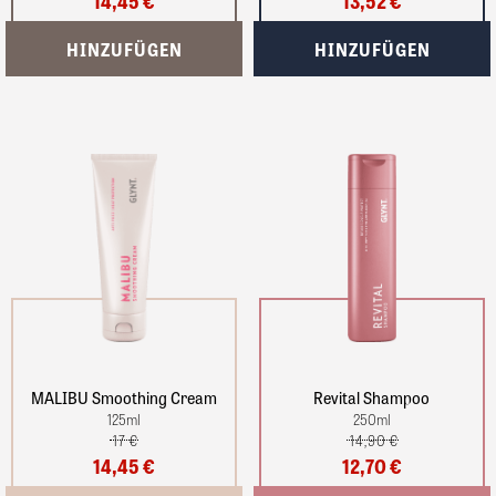
14,45 €
13,52 €
MALIBU Smoothing Cream
Revital Shampoo
125
ml
250
ml
17 €
14,90 €
14,45 €
12,70 €