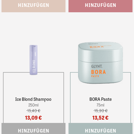
Ice Blond Shampoo
BORA Paste
250
ml
75
ml
15,40 €
15,90 €
13,09 €
13,52 €