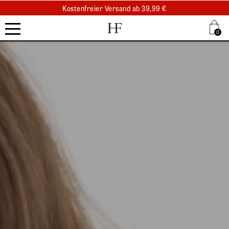
Kostenfreier Versand ab 39,99 €
Kostenfreier Abholung am selben Tag
.
0
.
.