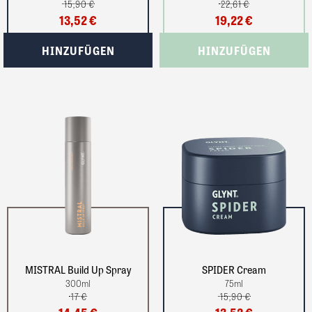
15,90 €
22,61 €
13,52 €
19,22 €
MISTRAL Build Up Spray
SPIDER Cream
300
ml
75
ml
17 €
15,90 €