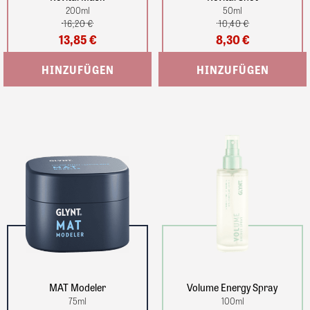
200
ml
50
ml
16,20 €
10,40 €
13,85 €
8,30 €
MAT Modeler
Volume Energy Spray
75
ml
100
ml